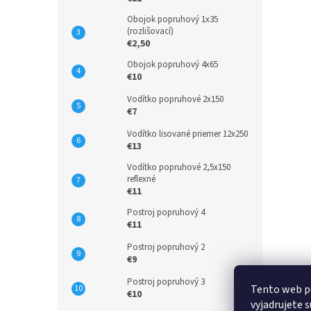
Obojok popruhový 1x35
(rozlišovací)
€2,50
Obojok popruhový 4x65
€10
Vodítko popruhové 2x150
€7
Vodítko lisované priemer 12x250
€13
Vodítko popruhové 2,5x150
reflexné
€11
Postroj popruhový 4
€11
Postroj popruhový 2
€9
Postroj popruhový 3
Tento web p
€10
vyjadrujete s