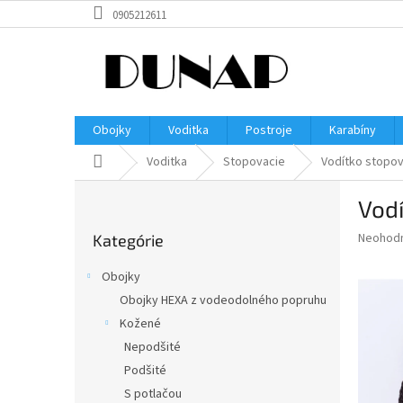
Prejsť
0905212611
na
obsah
Obojky
Voditka
Postroje
Karabíny
Domov
Voditka
Stopovacie
Vodítko stopo
B
Vod
o
Preskočiť
č
Priemer
Neohod
Kategórie
kategórie
n
hodnote
ý
produkt
Obojky
p
je
Obojky HEXA z vodeodolného popruhu
0,0
a
z
Kožené
n
5
e
Nepodšité
hviezdič
l
Podšité
S potlačou