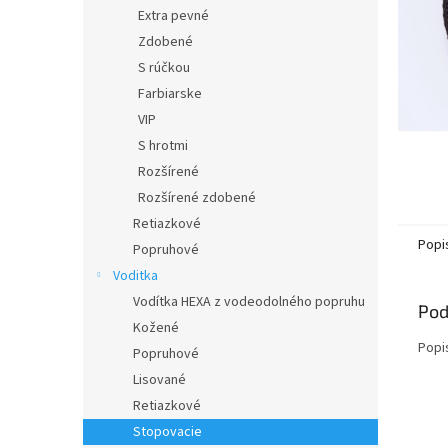
Extra pevné
Zdobené
S rúčkou
Farbiarske
VIP
S hrotmi
Rozšírené
Rozšírené zdobené
Retiazkové
Popi
Popruhové
Voditka
Vodítka HEXA z vodeodolného popruhu
Pod
Kožené
Popi
Popruhové
Lisované
Retiazkové
Stopovacie