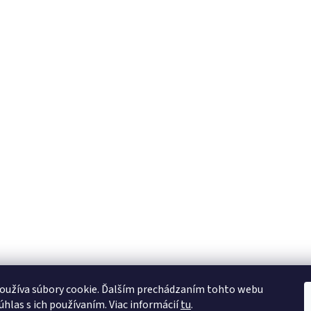
oužíva súbory cookie. Ďalším prechádzaním tohto webu
úhlas s ich používaním. Viac informácií
tu
.