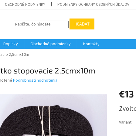
OBCHODNÉ PODMIENKY
PODMIENKY OCHRANY OSOBNÝCH ÚDAJOV
HĽADAŤ
Doplnky
Obchodné podmienky
Kontakty
vacie 2,5cmx10m
ítko stopovacie 2,5cmx10m
né
notené
Podrobnosti hodnotenia
nie
€13
u
Jednotk
Zvoľte
cena:
iek.
Variant