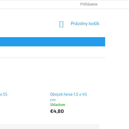
Prihlásenie
NÁKUPNÝ
Prázdny košík
KOŠÍK
x 55
Obojok hexa 1,5 x 45
cm
Skladom
€4,80