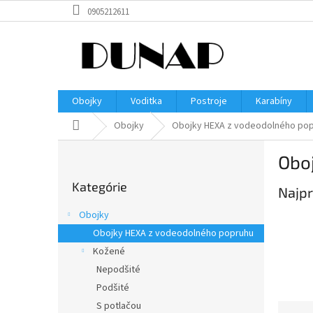
Prejsť
0905212611
na
obsah
Obojky
Voditka
Postroje
Karabíny
Domov
Obojky
Obojky HEXA z vodeodolného po
B
Obo
o
Preskočiť
č
Kategórie
kategórie
Najpr
n
ý
Obojky
p
Obojky HEXA z vodeodolného popruhu
a
Kožené
n
e
Nepodšité
l
Podšité
S potlačou
R