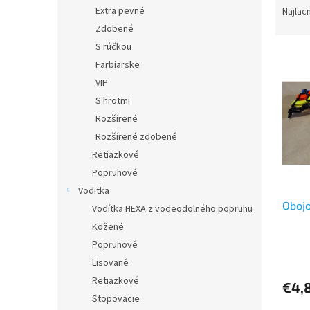
a
Extra pevné
Najlac
d
Zdobené
e
S rúčkou
V
n
Farbiarske
ý
i
VIP
p
e
i
p
S hrotmi
s
r
Rozšírené
p
o
Rozšírené zdobené
r
d
Retiazkové
o
u
Popruhové
d
k
Voditka
u
t
Obojo
k
o
Vodítka HEXA z vodeodolného popruhu
t
v
Kožené
o
Popruhové
v
Lisované
Retiazkové
€4,
Stopovacie