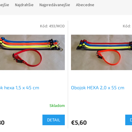
nejšie
Najdrahšie
Najpredávanejšie
Abecedne
Kód:
493/MOD
Kód:
k hexa 1,5 x 45 cm
Obojok HEXA 2,0 x 55 cm
Skladom
DETAIL
80
€5,60