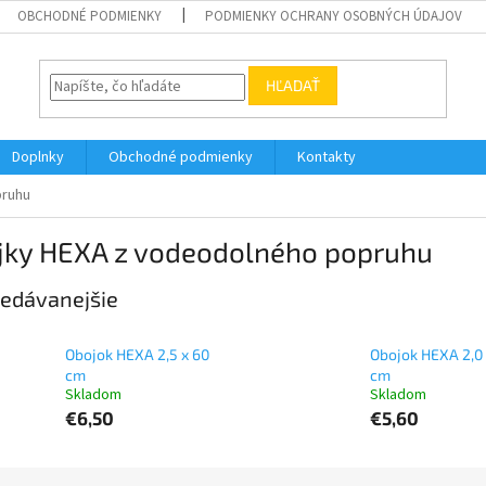
OBCHODNÉ PODMIENKY
PODMIENKY OCHRANY OSOBNÝCH ÚDAJOV
HĽADAŤ
Doplnky
Obchodné podmienky
Kontakty
pruhu
jky HEXA z vodeodolného popruhu
edávanejšie
Obojok HEXA 2,5 x 60
Obojok HEXA 2,0 
cm
cm
Skladom
Skladom
€6,50
€5,60