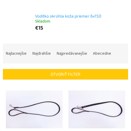
Vodítko okrúhla koža priemer 6x150
Skladom
€15
R
a
Najlacnejšie
Najdrahšie
Najpredávanejšie
Abecedne
d
e
n
OTVORIŤ FILTER
i
e
V
p
ý
r
p
o
i
d
s
u
p
k
r
t