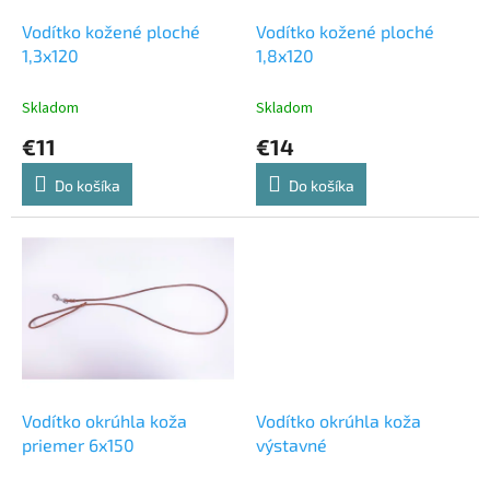
o
o
d
Vodítko kožené ploché
Vodítko kožené ploché
v
u
1,3x120
1,8x120
k
t
Skladom
Skladom
o
€11
€14
v
Do košíka
Do košíka
Vodítko okrúhla koža
Vodítko okrúhla koža
priemer 6x150
výstavné