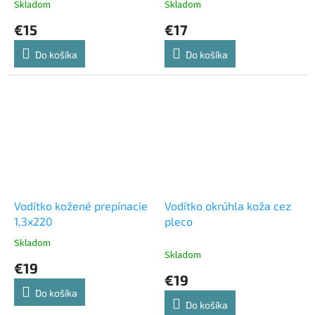
Skladom
Skladom
€15
€17
Do košíka
Do košíka
Vodítko kožené prepínacie
Vodítko okrúhla koža cez
1,3x220
pleco
Skladom
Priemerné
Skladom
hodnotenie
€19
produktu
€19
je
Do košíka
4,7
Do košíka
z