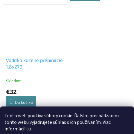
5
hviezdičiek.
Vodítko kožené prepínacie
1,8x270
Skladom
€32
Do košíka
Tento web používa súbory cookie. Ďalším prechádzaním
7
položiek celkom
O
tohto webu vyjadrujete súhlas s ich používaním. Viac
v
informácií
tu
.
l
Z