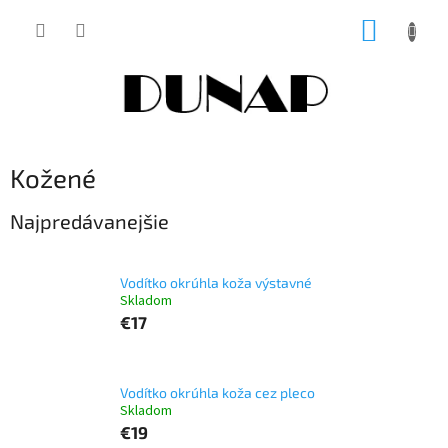
Prejsť
NÁKUP
na
obsah
KOŠÍK
Kožené
Najpredávanejšie
Vodítko okrúhla koža výstavné
Skladom
€17
Vodítko okrúhla koža cez pleco
Skladom
€19