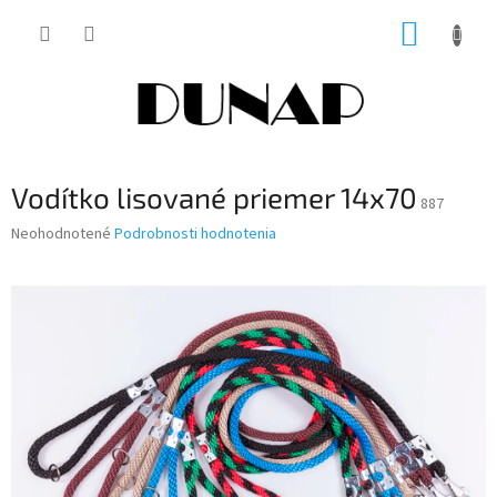
Prejsť
NÁKUP
na
obsah
KOŠÍK
Vodítko lisované priemer 14x70
887
Priemerné
Neohodnotené
Podrobnosti hodnotenia
hodnotenie
produktu
je
0,0
z
5
hviezdičiek.