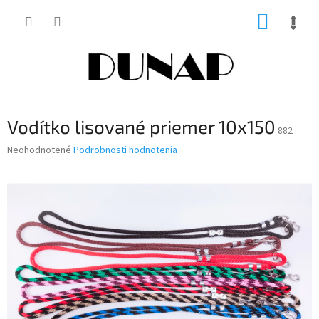
Prejsť
NÁKUP
na
obsah
KOŠÍK
Vodítko lisované priemer 10x150
882
Priemerné
Neohodnotené
Podrobnosti hodnotenia
hodnotenie
produktu
je
0,0
z
5
hviezdičiek.