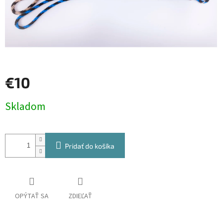
€10
Jednotková
Skladom
cena:
Pridať do košíka
OPÝTAŤ SA
ZDIEĽAŤ