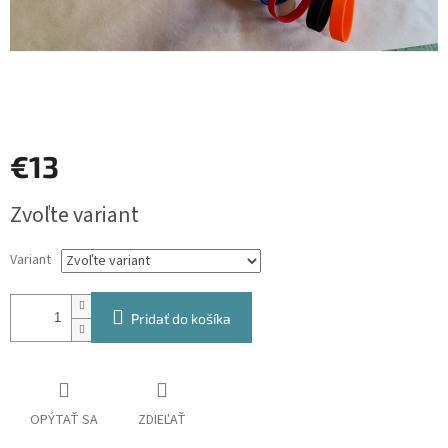
€13
Jednotková
Zvoľte variant
cena:
Variant
Pridať do košíka
OPÝTAŤ SA
ZDIEĽAŤ