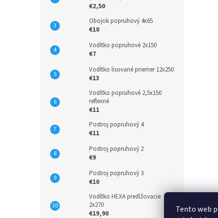
€2,50
Obojok popruhový 4x65
€10
Vodítko popruhové 2x150
€7
Vodítko lisované priemer 12x250
€13
Vodítko popruhové 2,5x150
reflexné
€11
Postroj popruhový 4
€11
Postroj popruhový 2
€9
Postroj popruhový 3
€10
Vodítko HEXA predlžovacie
2x270
Tento web p
€19,90