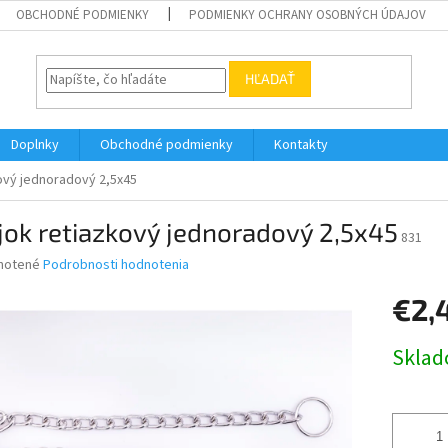
OBCHODNÉ PODMIENKY
PODMIENKY OCHRANY OSOBNÝCH ÚDAJOV
HĽADAŤ
Doplnky
Obchodné podmienky
Kontakty
ový jednoradový 2,5x45
ok retiazkový jednoradový 2,5x45
831
né
notené
Podrobnosti hodnotenia
nie
€2,
u
Jednotk
Skla
cena:
iek.