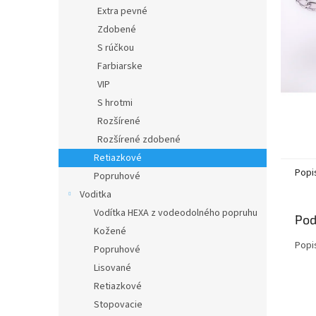
Extra pevné
Zdobené
S rúčkou
Farbiarske
VIP
S hrotmi
Rozšírené
Rozšírené zdobené
Retiazkové
Popi
Popruhové
Voditka
Vodítka HEXA z vodeodolného popruhu
Pod
Kožené
Popi
Popruhové
Lisované
Retiazkové
Stopovacie