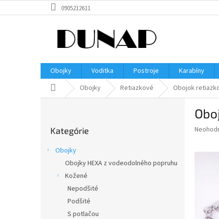
Prejsť
0905212611
na
obsah
Obojky
Voditka
Postroje
Karabíny
Domov
Obojky
Retiazkové
Obojok retiazk
B
Oboj
o
Preskočiť
č
Priemer
Neohod
Kategórie
kategórie
n
hodnote
ý
produkt
Obojky
p
je
Obojky HEXA z vodeodolného popruhu
0,0
a
z
Kožené
n
5
e
Nepodšité
hviezdič
l
Podšité
S potlačou