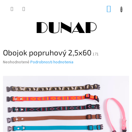
Prejsť
NÁKUP
na
obsah
KOŠÍK
Obojok popruhový 2,5x60
171
Priemerné
Neohodnotené
Podrobnosti hodnotenia
hodnotenie
produktu
je
0,0
z
5
hviezdičiek.