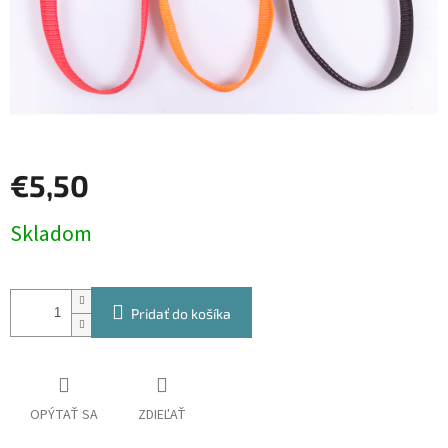
€5,50
Jednotková
Skladom
cena:
Pridať do košíka
OPÝTAŤ SA
ZDIEĽAŤ