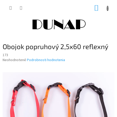
Prejsť
NÁKUP
na
obsah
KOŠÍK
Obojok popruhový 2,5x60 reflexný
173
Priemerné
Neohodnotené
Podrobnosti hodnotenia
hodnotenie
produktu
je
0,0
z
5
hviezdičiek.