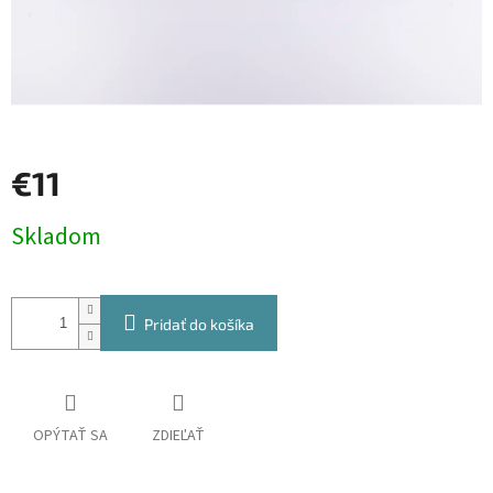
€11
Jednotková
Skladom
cena:
Pridať do košíka
OPÝTAŤ SA
ZDIEĽAŤ