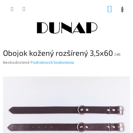
Prejsť
NÁKUP
na
obsah
KOŠÍK
Obojok kožený rozšírený 3,5x60
24B
Priemerné
Neohodnotené
Podrobnosti hodnotenia
hodnotenie
produktu
je
0,0
z
5
hviezdičiek.