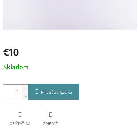
€10
Jednotková
Skladom
cena:
Pridať do košíka
OPÝTAŤ SA
ZDIEĽAŤ