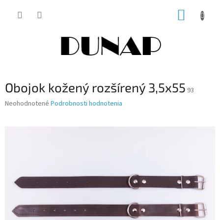
Prejsť
NÁKUP
na
obsah
KOŠÍK
Obojok kožený rozšírený 3,5x55
93
Priemerné
Neohodnotené
Podrobnosti hodnotenia
hodnotenie
produktu
je
0,0
z
5
hviezdičiek.