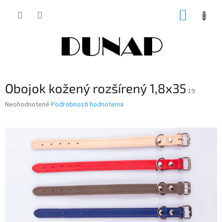
Prejsť
NÁKUP
na
obsah
KOŠÍK
Obojok kožený rozšírený 1,8x35
19
Priemerné
Neohodnotené
Podrobnosti hodnotenia
hodnotenie
produktu
je
0,0
z
5
hviezdičiek.