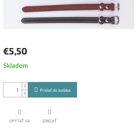
€5,50
Jednotková
Skladom
cena:
Pridať do košíka
OPÝTAŤ SA
ZDIEĽAŤ