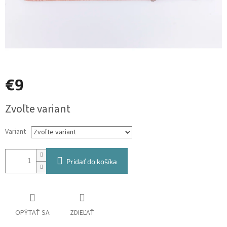
€9
Jednotková
Zvoľte variant
cena:
Variant
Pridať do košíka
OPÝTAŤ SA
ZDIEĽAŤ