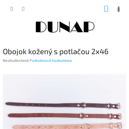
Prejsť
NÁKUP
na
obsah
KOŠÍK
Obojok kožený s potlačou 2x46
Priemerné
Neohodnotené
Podrobnosti hodnotenia
hodnotenie
produktu
je
0,0
z
5
hviezdičiek.