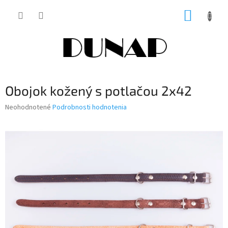
Prejsť
NÁKUP
na
obsah
KOŠÍK
Obojok kožený s potlačou 2x42
Priemerné
Neohodnotené
Podrobnosti hodnotenia
hodnotenie
produktu
je
0,0
z
5
hviezdičiek.