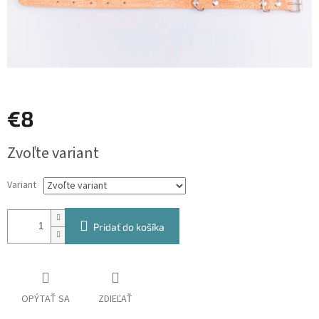
€8
Jednotková
Zvoľte variant
cena:
Variant
Pridať do košíka
OPÝTAŤ SA
ZDIEĽAŤ