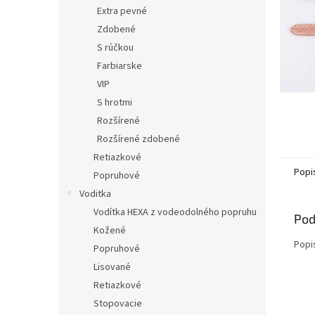
Extra pevné
Zdobené
S rúčkou
Farbiarske
VIP
S hrotmi
Rozšírené
Rozšírené zdobené
Retiazkové
Popi
Popruhové
Voditka
Vodítka HEXA z vodeodolného popruhu
Pod
Kožené
Popi
Popruhové
Lisované
Retiazkové
Stopovacie