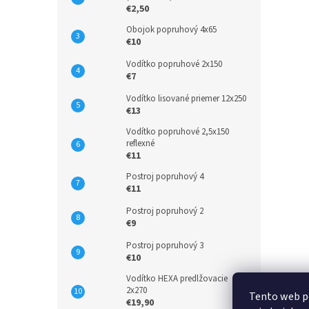
€2,50
Obojok popruhový 4x65
€10
Vodítko popruhové 2x150
€7
Vodítko lisované priemer 12x250
€13
Vodítko popruhové 2,5x150
reflexné
€11
Postroj popruhový 4
€11
Postroj popruhový 2
€9
Postroj popruhový 3
€10
Vodítko HEXA predlžovacie
2x270
Tento web p
€19,90