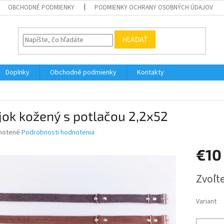
OBCHODNÉ PODMIENKY
PODMIENKY OCHRANY OSOBNÝCH ÚDAJOV
HĽADAŤ
Doplnky
Obchodné podmienky
Kontakty
ok kožený s potlačou 2,2x52
né
notené
Podrobnosti hodnotenia
nie
€10
u
Jednotk
Zvoľte
cena:
iek.
Variant