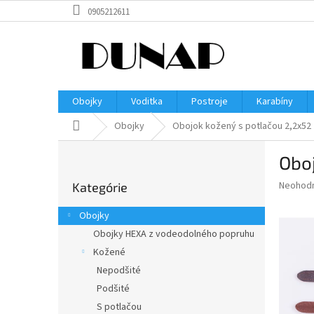
Prejsť
0905212611
na
obsah
Obojky
Voditka
Postroje
Karabíny
Domov
Obojky
Obojok kožený s potlačou 2,2x52
B
Oboj
o
Preskočiť
č
Priemer
Neohod
Kategórie
kategórie
n
hodnote
ý
produkt
Obojky
p
je
Obojky HEXA z vodeodolného popruhu
0,0
a
z
Kožené
n
5
e
Nepodšité
hviezdič
l
Podšité
S potlačou