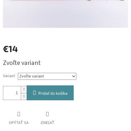
€14
Jednotková
Zvoľte variant
cena:
Variant
Pridať do košíka
OPÝTAŤ SA
ZDIEĽAŤ