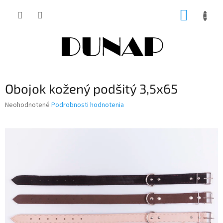
Prejsť
NÁKUP
na
obsah
KOŠÍK
Obojok kožený podšitý 3,5x65
Priemerné
Neohodnotené
Podrobnosti hodnotenia
hodnotenie
produktu
je
0,0
z
5
hviezdičiek.